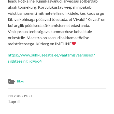
lendu kotkaline. Kinnikasvanud järveosas solberdab
üksik toonekurg. Kõrvulukustav veepahin pakub
võistlusmomenti mitmetele linnuliikidele, kes koos orgu
läbiva kohinaga püüavad tõestada, et Vivaldi “Kevad” on
kui arglik püüd seda tärkamistunnet edasi anda.
Veskiproua teeb sügava kummarduse kohalikule
orkestrile. Maestro on saanud hakkama tõelise
meistriteosega. Kütiorg on IMELINE
https://www.puhkuseestis.ee/vaatamisvaarsused?
sightseeing_id=664
Blogi
PREVIOUS POST
1.aprill