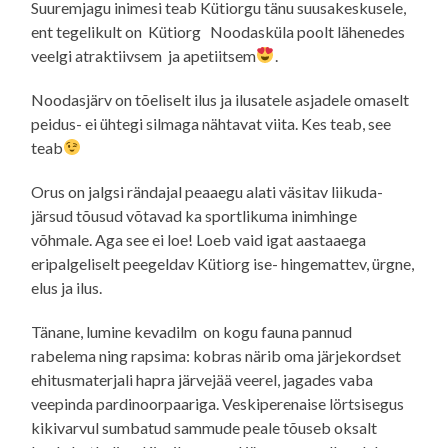
Suuremjagu inimesi teab Kütiorgu tänu suusakeskusele,
ent tegelikult on Kütiorg Noodasküla poolt lähenedes
veelgi atraktiivsem ja apetiitsem
.
Noodasjärv on tõeliselt ilus ja ilusatele asjadele omaselt
peidus- ei ühtegi silmaga nähtavat viita. Kes teab, see
teab
Orus on jalgsi rändajal peaaegu alati väsitav liikuda-
järsud tõusud võtavad ka sportlikuma inimhinge
võhmale. Aga see ei loe! Loeb vaid igat aastaaega
eripalgeliselt peegeldav Kütiorg ise- hingemattev, ürgne,
elus ja ilus.
Tänane, lumine kevadilm on kogu fauna pannud
rabelema ning rapsima: kobras närib oma järjekordset
ehitusmaterjali hapra järvejää veerel, jagades vaba
veepinda pardinoorpaariga. Veskiperenaise lörtsisegus
kikivarvul sumbatud sammude peale tõuseb oksalt