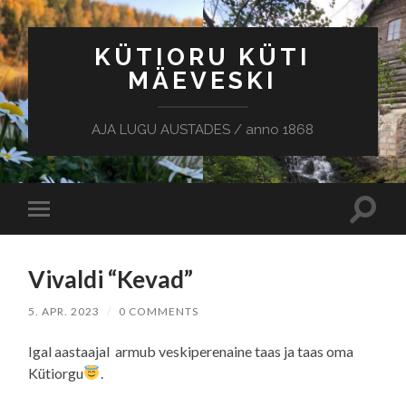
KÜTIORU KÜTI
MÄEVESKI
AJA LUGU AUSTADES / anno 1868
Toggle
Toggle
search
mobile
field
menu
Vivaldi “Kevad”
5. APR. 2023
/
0 COMMENTS
Igal aastaajal armub veskiperenaine taas ja taas oma
Kütiorgu
.