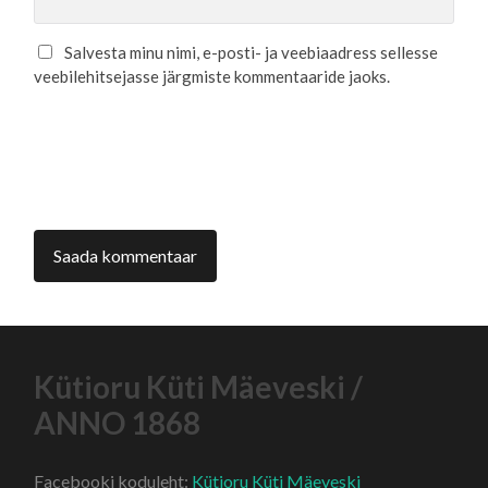
Salvesta minu nimi, e-posti- ja veebiaadress sellesse
veebilehitsejasse järgmiste kommentaaride jaoks.
Kütioru Küti Mäeveski /
ANNO 1868
Facebooki koduleht:
Kütioru Küti Mäeveski