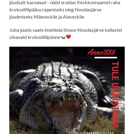
jõudsalt kasvanud – nüüd eraldas Keskkonnaamet raha
krokodillipääsu rajamiseks ning Noodasjärve
jõudmiseks Mäeveskile ja Alaveskile.
Juba juunis saate imetleda liivase Noodasjärve kallastel
sibavaid krokodillipõnne