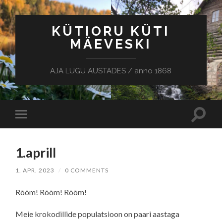
KÜTIORU KÜTI
MÄEVESKI
AJA LUGU AUSTADES / anno 1868
Toggle
Toggle
search
mobile
field
menu
1.aprill
1. APR. 2023
/
0 COMMENTS
Rõõm! Rõõm! Rõõm!
Meie krokodillide populatsioon on paari aastaga