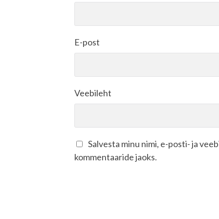
E-post
Veebileht
Salvesta minu nimi, e-posti- ja vee
kommentaaride jaoks.