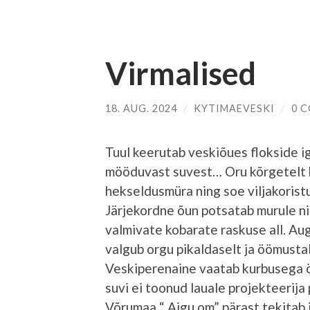
Virmalised
18. AUG. 2024
/
KYTIMAEVESKI
/
0 
Tuul keerutab veskiõues flokside i
mööduvast suvest… Oru kõrgetelt 
hekseldusmüra ning soe viljakoristu
Järjekordne õun potsatab murule 
valmivate kobarate raskuse all. Au
valgub orgu pikaldaselt ja öömustal
Veskiperenaine vaatab kurbusega öh
suvi ei toonud lauale projekteerija
Võrumaa “ Aigu om” pärast tekitab