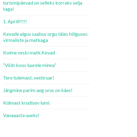
turismipäevad on selleks korraks selja
taga!
1. Aprill!!!!!
Kevade algus saabus orgu täies hiilguses:
virmaliste ja matkaga
Kolme veski matk.Kevad
“Võib koos luurele minna“
Tere tulemast, veebruar!
Järgmine parim aeg orus on käes!
Külmast krudisev lumi.
Vanaaasta uueks!