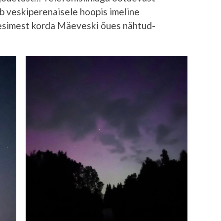
b veskiperenaisele hoopis imeline
 esimest korda Mäeveski õues nähtud-