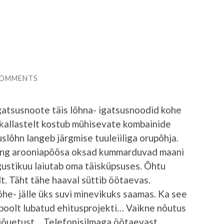
COMMENTS
gatsusnoote täis lõhna- igatsusnoodid kohe
kallastelt kostub mühisevate kombainide
slõhn langeb järgmise tuuleiiliga orupõhja.
ning arooniapõõsa oksad kummarduvad maani
gustikuu laiutab oma täisküpsuses. Õhtu
t. Täht tähe haaval süttib öötaevas.
e- jälle üks suvi minevikuks saamas. Ka see
 poolt lubatud ehitusprojekti… Vaikne nõutus
 jõuetust… Telefonisilmaga öötaevast