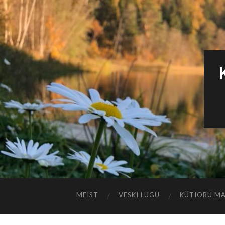
MEIST
VESKI LUGU
KÜTIORU M