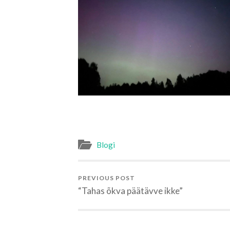
Blogi
PREVIOUS POST
“Tahas õkva päätävve ikke”