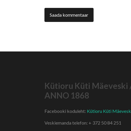
Kütioru Küti Mäeveski 
ANNO 1868
Facebooki koduleht:
Kütioru Küti Mäevesk
Veskiemanda telefon: + 372 50 84 251