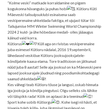
“Kolme veski” matkade korraldamine on pigem
kogukonna hüvanguks ja puhas hobi
. Kütioru Küti
Mäeveski talisulpsuklubi esinaisena saab
veskiperenaine uhkeldada faktiga, et ujujast tütar tõi
Taliujumise MM Winter Swimming World Championship
2024 2 kuld- ja ühe hõbedase medali- olles jääaugus
käinud vaid korra.
Kütiorus
Küll aga on rivistas veskiperenaine
juba esimesel Kütioru nädalal, 2016 19.septembril,
lähedased veskiõue Kütioru jooksujooksjatele-
kõndijatele kaasa elama. Tore traditsioon on jätkunud
nüüd juba 8 aastat! Selle aja jooksul on ka Mäeveski pere
lapsed jooksurajale jõudnud ning poodiumikohtadegagi
saanud uhkeldada
!
Kes vähegi teab Kütioru tõuse ja langusi, oskab hinnata
iga jooksja ja kõndija pingutusi. Olgu selleks siis lühike
või täispikk rada! Kõik on aplausi ära teeninud
!
Sport kohe sobib Kütiorgu
. Kohe isegi nii hästi, et
Haanja tuleb külla- juba järgmisel laupäeval on