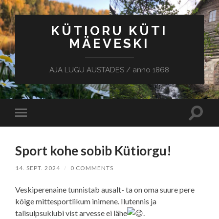
KÜTIORU KÜTI
MÄEVESKI
AJA LUGU AUSTADES / anno 1868
Toggle
Toggle
search
mobile
field
menu
Sport kohe sobib Kütiorgu!
14. SEPT. 2024
/
0 COMMENTS
Veskiperenaine tunnistab ausalt- ta on oma suure pere
kõige mittesportlikum inimene. Ilutennis ja
talisulpsuklubi vist arvesse ei lähe
.