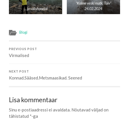
“Kolme veski matk. Talv”
… ja välishooajal
24.02.2024
Blogi
PREVIOUS POST
Virmalised
NEXT POST
Konnad.Sääsed.Metsmaasikad. Seened
Lisa kommentaar
Sinu e-postiaadressi ei avaldata.
Nõutavad väljad on
tähistatud
*
-ga