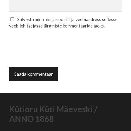
Salvesta minu nimi, e-posti- ja veebiaadress sellesse
veebilehitsejasse järgmiste kommentaaride jaoks.
Kütioru Küti Mäeveski /
ANNO 1868