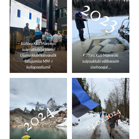
Kütioru Küti Mäeveski
sulpsuklubi ja Viimsi
Ujumisklubi kasvandik
Kütioru Küti Mäeveski
taliujumise MM -i
sulpsuklubi välibassein
kullapoodiumil
sisehooajal …