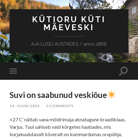
KÜTIORU KÜTI
MÄEVESKI
AJA LUGU AUSTADES / anno 1868
Toggle
Toggle
search
mobile
field
menu
Suvi on saabunud veskiõue
14. JUUNI 2023
/
0 COMMENTS
+27 C’ näitab vana möldrimaja aknatagune kraadiklaas.
Varjus. Tuul sahiseb vaid kõrgetes haabades, mis
kurjakuulutavalt kõveralt on kummardumas orupõhja,