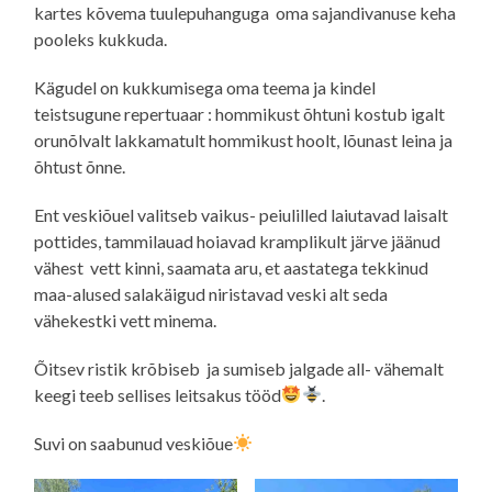
kartes kõvema tuulepuhanguga oma sajandivanuse keha
pooleks kukkuda.
Kägudel on kukkumisega oma teema ja kindel
teistsugune repertuaar : hommikust õhtuni kostub igalt
orunõlvalt lakkamatult hommikust hoolt, lõunast leina ja
õhtust õnne.
Ent veskiõuel valitseb vaikus- peiulilled laiutavad laisalt
pottides, tammilauad hoiavad kramplikult järve jäänud
vähest vett kinni, saamata aru, et aastatega tekkinud
maa-alused salakäigud niristavad veski alt seda
vähekestki vett minema.
Õitsev ristik krõbiseb ja sumiseb jalgade all- vähemalt
keegi teeb sellises leitsakus tööd
.
Suvi on saabunud veskiõue