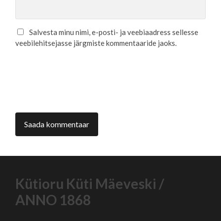
Salvesta minu nimi, e-posti- ja veebiaadress sellesse
veebilehitsejasse järgmiste kommentaaride jaoks.
Kütioru Küti Mäeveski /
ANNO 1868