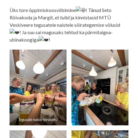
Üks tore õppimiskoosviibimine
! Tänud Seto
Rõivakoda ja Margit, et tulid ja kinnistasid MTÜ
Veskiveere tegusatele naistele sõirategemise võlusid
! Ja suu sai magusaks tehtud ka pärmitaigna-
ubinakoogiga
!
Tegusate naiste terviseks!