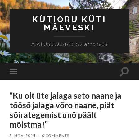
KÜTIORU KÜTI
MÄEVESKI
AJA LUGU AUSTADES / anno 1868
Toggle
Toggle
search
mobile
field
menu
“Ku olt üte jalaga seto naane ja
tõõsõ jalaga võro naane, piät
sõirategemist unõ päält
mõistma!”
3. NOV. 2024
/
0 COMMENTS