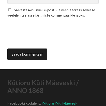
Salvesta minu nimi, e-posti- ja veebiaadress sellesse
veebilehitsejasse järgmiste kommentaaride jaoks.
Kütioru Küti Mäeveski /
ANNO 1868
Facebooki koduleht:
Kütioru Küti Mäeveski