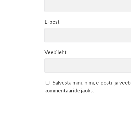
E-post
Veebileht
Salvesta minu nimi, e-posti- ja vee
kommentaaride jaoks.