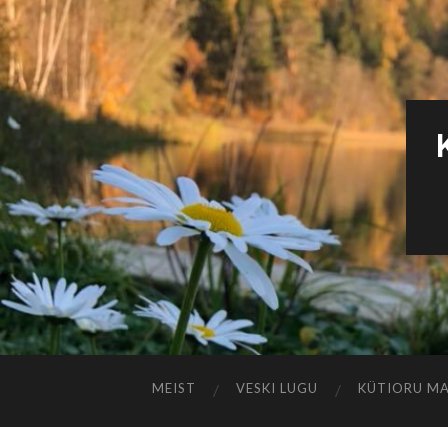
MEIST
VESKI LUGU
KÜTIORU M