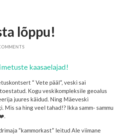
sta lõppu!
 COMMENTS
imetuste kaasaelajad!
tuskontsert “ Vete pääl”, veski sai
d toestatud. Kogu veskikompleksile geoalus
erija juures käidud. Ning Mäeveski
. Mis sa hing veel tahad!? Ikka samm- sammu
.
drimaja “kammorkast” leitud Ale viimane