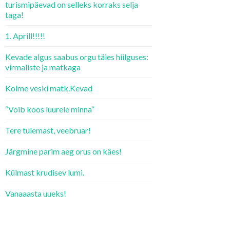
turismipäevad on selleks korraks selja
taga!
1. Aprill!!!!!
Kevade algus saabus orgu täies hiilguses:
virmaliste ja matkaga
Kolme veski matk.Kevad
“Võib koos luurele minna“
Tere tulemast, veebruar!
Järgmine parim aeg orus on käes!
Külmast krudisev lumi.
Vanaaasta uueks!