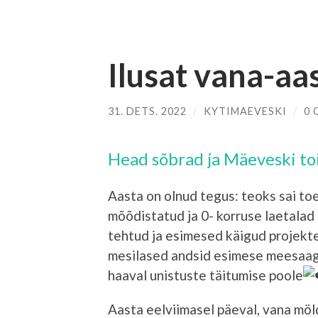
Ilusat vana-aa
31. DETS. 2022
/
KYTIMAEVESKI
/
0
Head sõbrad ja Mäeveski to
Aasta on olnud tegus: teoks sai toe
mõõdistatud ja 0- korruse laetala
tehtud ja esimesed käigud projekte
mesilased andsid esimese meesaagi
haaval unistuste täitumise poole
Aasta eelviimasel päeval, vana möl