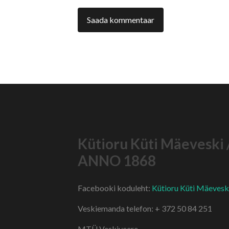
Kütioru Küti Mäeveski 
ANNO 1868
Facebooki koduleht:
Kütioru Küti Mäevesk
Veskiemanda telefon: + 372 50 84 251
MTÜ Veskiveere