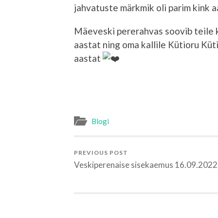
jahvatuste märkmik oli parim kink a
Mäeveski pererahvas soovib teile kõ
aastat ning oma kallile Kütioru Kü
aastat
Blogi
PREVIOUS POST
Veskiperenaise sisekaemus 16.09.2022