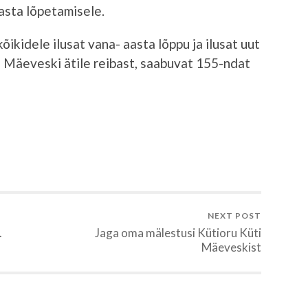
asta lõpetamisele.
ikidele ilusat vana- aasta lõppu ja ilusat uut
ti Mäeveski ätile reibast, saabuvat 155-ndat
NEXT POST
.
Jaga oma mälestusi Kütioru Küti
Mäeveskist