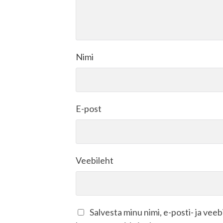
Nimi
E-post
Veebileht
Salvesta minu nimi, e-posti- ja vee