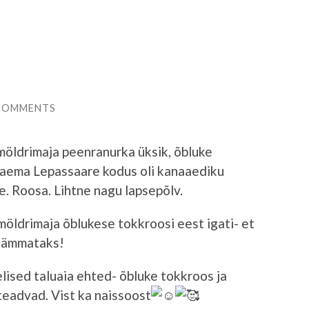
COMMENTS
 möldrimaja peenranurka üksik, õbluke
naema Lepassaare kodus oli kanaaediku
e. Roosa. Lihtne nagu lapsepõlv.
möldrimaja õblukese tokkroosi eest igati- et
 lämmataks!
ised taluaia ehted- õbluke tokkroos ja
teadvad. Vist ka naissoost