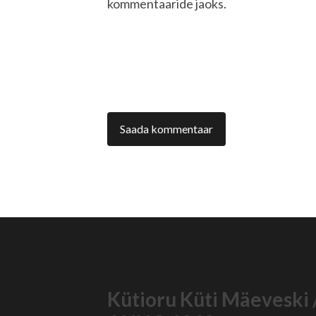
kommentaaride jaoks.
Kütioru Küti Mäeveski 