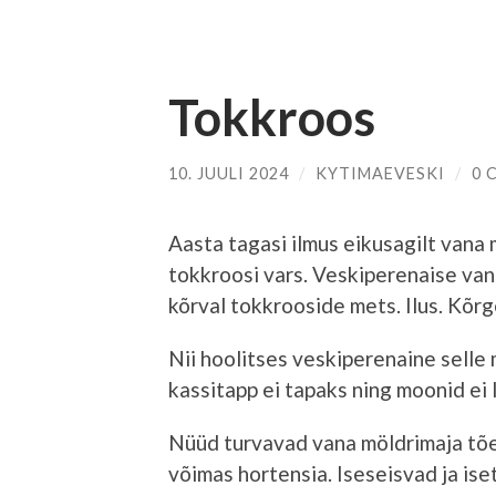
Tokkroos
10. JUULI 2024
/
KYTIMAEVESKI
/
0 
Aasta tagasi ilmus eikusagilt vana
tokkroosi vars. Veskiperenaise va
kõrval tokkrooside mets. Ilus. Kõrg
Nii hoolitses veskiperenaine selle 
kassitapp ei tapaks ning moonid ei
Nüüd turvavad vana möldrimaja tõel
võimas hortensia. Iseseisvad ja ise