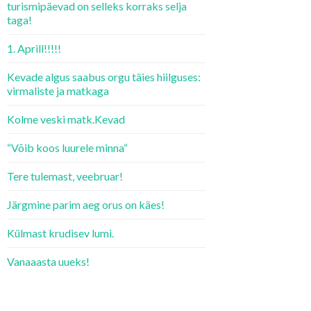
turismipäevad on selleks korraks selja
taga!
1. Aprill!!!!!
Kevade algus saabus orgu täies hiilguses:
virmaliste ja matkaga
Kolme veski matk.Kevad
“Võib koos luurele minna“
Tere tulemast, veebruar!
Järgmine parim aeg orus on käes!
Külmast krudisev lumi.
Vanaaasta uueks!