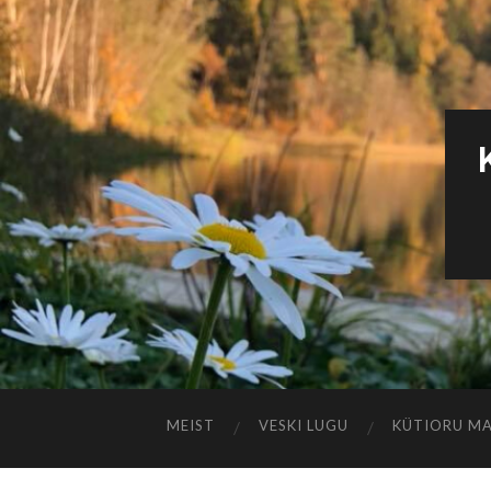
MEIST
VESKI LUGU
KÜTIORU M